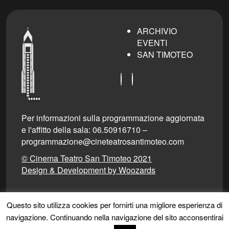
ARCHIVIO
EVENTI
SAN TIMOTEO
Per informazioni sulla programmazione aggiornata
e l'affitto della sala: 06.50916710 –
programmazione@cineteatrosantimoteo.com
© Cinema Teatro San Timoteo 2021
Design & Development by Woozards
Il cinema diventa libero e accessibile a tutti con
Questo sito utilizza cookies per fornirti una migliore esperienza di
sottotitoli e audio descrizioni su smartphone e
navigazione. Continuando nella navigazione del sito acconsentirai
tablet.