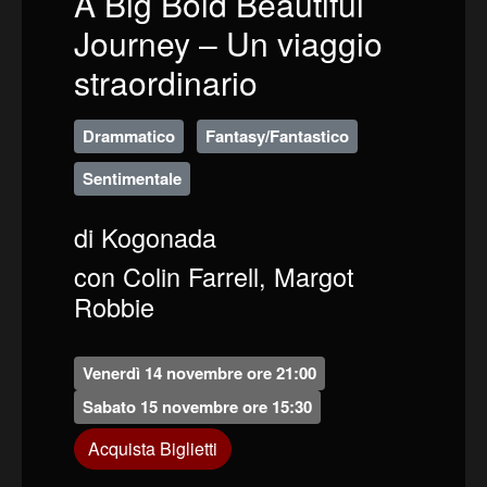
A Big Bold Beautiful
Journey – Un viaggio
straordinario
Drammatico
Fantasy/Fantastico
Sentimentale
di Kogonada
con Colin Farrell, Margot
Robbie
Venerdì 14 novembre ore 21:00
Sabato 15 novembre ore 15:30
Acquista Biglietti