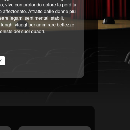
to, vive con profondo dolore la perdita
o affezionato. Attratto dalle donne più
eare legami sentimentali stabili,
 lunghi viaggi per ammirare bellezze
oniste dei suoi quadri.
X