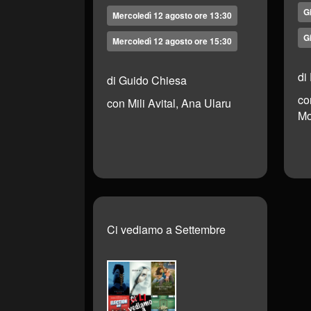
G
Mercoledì 12 agosto ore 13:30
G
Mercoledì 12 agosto ore 15:30
di
di Guido Chiesa
co
con Mili Avital, Ana Ularu
Mo
Ci vediamo a Settembre