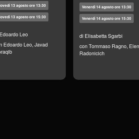
iovedì 13 agosto ore 13:30
Venerdì 14 agosto ore 13:30
iovedì 13 agosto ore 15:30
Venerdì 14 agosto ore 15:30
 Edoardo Leo
di Elisabetta Sgarbi
n Edoardo Leo, Javad
con Tommaso Ragno, Ele
raqib
Radonicich