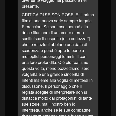
divertente viaggio nel passato e nel
presente.
CRITICA DI SE SON ROSE: E’ il primo
film di una nuova serie sempre targata
Pieraccioni Se son rose, perché alla
dolce illusione di un amore eterno
sostituisce il sospetto (o la certezza?)
che le relazioni abbiano una data di
scadenza e perché apre le porte a
molteplici personaggi femminili con
una loro profondità. C’è più realismo
questa volta, meno bozzettismo, zero
volgarità e una grande sincerità di
intenti insieme alla voglia di mettersi in
discussone. Il personaggio che il
regista sceglie di interpretare non si
distacca molto dai protagonisti di tante
sue storie, ma il nostro ben lo
interpreta, anche se le sue compagne
di set “si superano”, tutte a fuoco e tutte