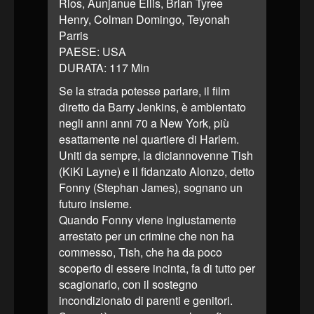
Rios, Aunjanue Ellis, Brian Tyree
Henry, Colman Domingo, Teyonah
Parris
PAESE: USA
DURATA: 117 Min
Se la strada potesse parlare, il film
diretto da Barry Jenkins, è ambientato
negli anni anni 70 a New York, più
esattamente nel quartiere di Harlem.
Uniti da sempre, la diciannovenne Tish
(KiKi Layne) e il fidanzato Alonzo, detto
Fonny (Stephan James), sognano un
futuro insieme.
Quando Fonny viene ingiustamente
arrestato per un crimine che non ha
commesso, Tish, che ha da poco
scoperto di essere incinta, fa di tutto per
scagionarlo, con il sostegno
incondizionato di parenti e genitori.