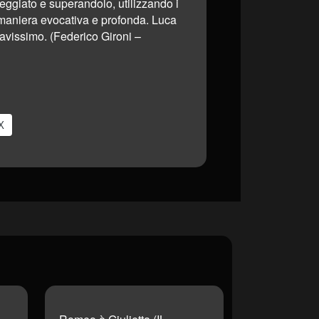
ggiato e superandolo, utilizzando i
n maniera evocativa e profonda. Luca
bravissimo. (Federico Gironi –
X