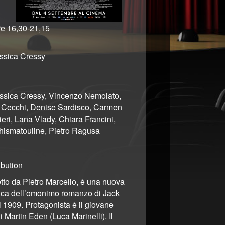
e 16,30-21,15
essica Cressy
essica Cressy, Vincenzo Nemolato,
 Cecchi, Denise Sardisco, Carmen
eri, Lana Vlady, Chiara Francini,
Khismatouline, Pietro Ragusa
ibution
retto da Pietro Marcello, è una nuova
ica dell’omonimo romanzo di Jack
 1909. Protagonista è il giovane
i Martin Eden (Luca Marinelli). Il