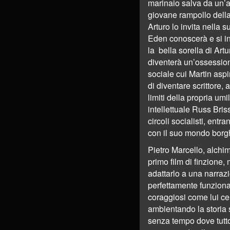
marinaio salva da un’a
giovane rampollo della
Arturo lo invita nella 
Eden conoscerà e si i
la bella sorella di Art
diventerà un’ossession
sociale cui Martin aspi
di diventare scrittore, a
limiti della propria um
intellettuale Russ Bris
circoli socialisti, entr
con il suo mondo borg
Pietro Marcello, alchim
primo film di finzione,
adattarlo a una narraz
perfettamente funzional
coraggiosi come lui ce
ambientando la storia 
senza tempo dove tutt