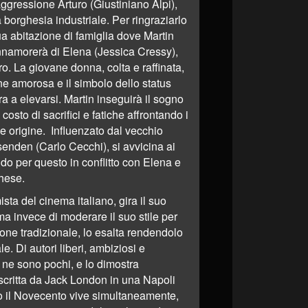
ggressione Arturo (Giustiniano Alpi),
 borghesia industriale. Per ringraziarlo
sua abitazione di famiglia dove Martin
nnamorerà di Elena (Jessica Cressy),
uro. La giovane donna, colta e raffinata,
e amorosa e il simbolo dello status
ra a elevarsi. Martin inseguirà il sogno
 costo di sacrifici e fatiche affrontando i
ile origine. Influenzato dal vecchio
senden (Carlo Cecchi), si avvicina ai
ando per questo in conflitto con Elena e
hese.
ista del cinema italiano, gira il suo
 ma invece di moderare il suo stile per
ione tradizionale, lo esalta rendendolo
e. Di autori liberi, ambiziosi e
 ne sono pochi, e lo dimostra
scritta da Jack London in una Napoli
o il Novecento vive simultaneamente,