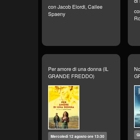
di
con Jacob Elordi, Cailee
co
Spaeny
Ro
Per amore di una donna (IL
No
GRANDE FREDDO)
G
G
Mercoledì 12 agosto ore 13:30