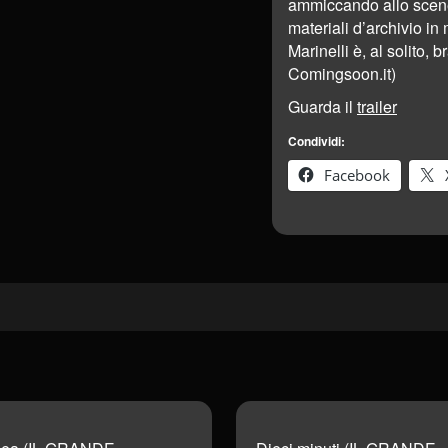
ammiccando allo scene
materiali d’archivio i
Marinelli è, al solito, 
Comingsoon.it)
Guarda il
trailer
Condividi:
Facebook