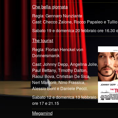
Che bella giornata
Regia: Gennaro Nunziante
Cast: Checco Zalone, Rocco Papaleo e Tullio
Sabato 19 e domenica 20 febbraio ore 16.30 
The tourist
Regia: Florian Henckel von
Donnersmarck
Cast: Johnny Depp, Angelina Jolie,
Paul Bettany, Timothy Dalton,
Raoul Bova, Christian De Sica,
Neri Marcorè, Nino Frassica,
Alessio Boni e Daniele Pecci.
Sabato 12 e domenica 13 febbraio
ore 17 e 21.15
Megamind