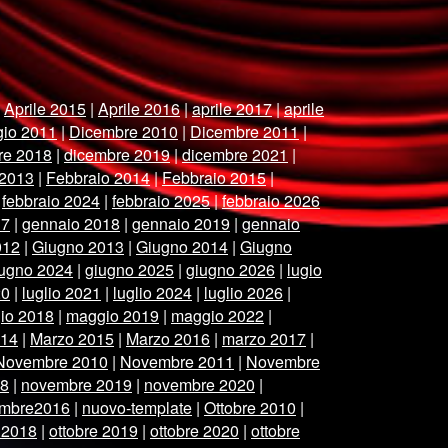
|
Aprile 2015
|
Aprile 2016
|
aprile 2017
|
aprile
gio 2011
|
Dicembre 2010
|
Dicembre 2011
|
re 2018
|
dicembre 2019
|
dicembre 2021
|
 2013
|
Febbraio 2014
|
Febbraio 2015
|
|
febbraio 2024
|
febbraio 2025
|
febbraio 2026
17
|
gennaio 2018
|
gennaio 2019
|
gennaio
012
|
Giugno 2013
|
Giugno 2014
|
Giugno
iugno 2024
|
giugno 2025
|
giugno 2026
|
lugio
20
|
luglio 2021
|
luglio 2024
|
luglio 2026
|
io 2018
|
maggio 2019
|
maggio 2022
|
014
|
Marzo 2015
|
Marzo 2016
|
marzo 2017
|
Novembre 2010
|
Novembre 2011
|
Novembre
18
|
novembre 2019
|
novembre 2020
|
mbre2016
|
nuovo-template
|
Ottobre 2010
|
 2018
|
ottobre 2019
|
ottobre 2020
|
ottobre