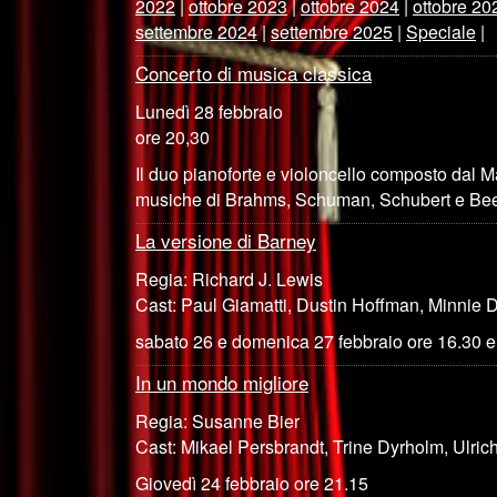
2022
|
ottobre 2023
|
ottobre 2024
|
ottobre 20
settembre 2024
|
settembre 2025
|
Speciale
|
Concerto di musica classica
Lunedì 28 febbraio
ore 20,30
Il duo pianoforte e violoncello composto dal M
musiche di Brahms, Schuman, Schubert e Be
La versione di Barney
Regia: Richard J. Lewis
Cast: Paul Giamatti, Dustin Hoffman, Minnie D
sabato 26 e domenica 27 febbraio ore 16.30 e
In un mondo migliore
Regia: Susanne Bier
Cast: Mikael Persbrandt, Trine Dyrholm, Ulri
Giovedì 24 febbraio ore 21.15