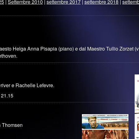
25
|
Settembre 2010
|
settembre 2017
|
settembre 2018
|
settem
aesto Helga Anna Pisapia (piano) e dal Maestro Tullio Zorzet (v
ethoven.
river e Rachelle Lefevre.
 21.15
ch Thomsen