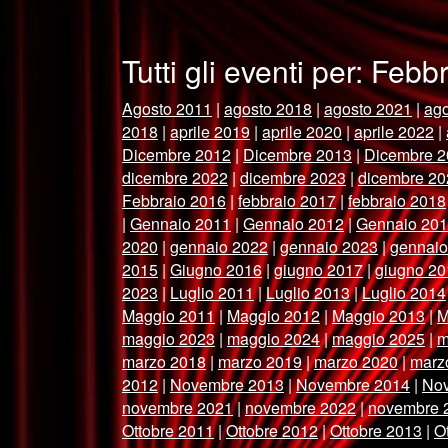
Tutti gli eventi per: Feb
Agosto 2011
|
agosto 2018
|
agosto 2021
|
ago
2018
|
aprile 2019
|
aprile 2020
|
aprile 2022
|
Dicembre 2012
|
Dicembre 2013
|
Dicembre 2
dicembre 2022
|
dicembre 2023
|
dicembre 20
Febbraio 2016
|
febbraio 2017
|
febbraio 2018
|
Gennaio 2011
|
Gennaio 2012
|
Gennaio 20
2020
|
gennaio 2022
|
gennaio 2023
|
gennaio
2015
|
Giugno 2016
|
giugno 2017
|
giugno 20
2023
|
Luglio 2011
|
Luglio 2013
|
Luglio 2014
Maggio 2011
|
Maggio 2012
|
Maggio 2013
|
M
maggio 2023
|
maggio 2024
|
maggio 2025
|
m
marzo 2018
|
marzo 2019
|
marzo 2020
|
marz
2012
|
Novembre 2013
|
Novembre 2014
|
No
novembre 2021
|
novembre 2022
|
novembre 
Ottobre 2011
|
Ottobre 2012
|
Ottobre 2013
|
O