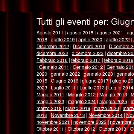
Tutti gli eventi per: Giu
Agosto 2011
|
agosto 2018
|
agosto 2021
|
ago
2018
|
aprile 2019
|
aprile 2020
|
aprile 2022
|
Dicembre 2012
|
Dicembre 2013
|
Dicembre 2
dicembre 2022
|
dicembre 2023
|
dicembre 20
Febbraio 2016
|
febbraio 2017
|
febbraio 2018
|
Gennaio 2011
|
Gennaio 2012
|
Gennaio 20
2020
|
gennaio 2022
|
gennaio 2023
|
gennaio
2015
|
Giugno 2016
|
giugno 2017
|
giugno 20
2023
|
Luglio 2011
|
Luglio 2013
|
Luglio 2014
Maggio 2011
|
Maggio 2012
|
Maggio 2013
|
M
maggio 2023
|
maggio 2024
|
maggio 2025
|
m
marzo 2018
|
marzo 2019
|
marzo 2020
|
marz
2012
|
Novembre 2013
|
Novembre 2014
|
No
novembre 2021
|
novembre 2022
|
novembre 
Ottobre 2011
|
Ottobre 2012
|
Ottobre 2013
|
O