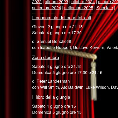
2022
|
ottobre 2023
|
ottobre 2024
|
ottobre 20
settembre 2024
|
settembre 2025
|
Speciale
|
Il condominio dei cuori infranti
Giovedì 2 giungo ore 21.15
Sabato 4 giungo ore 17.30
di Samuel Benchetrit
con Isabelle Huppert, Gustave Kervern, Valeri
Zona d’ombra
Sabato 4 giugno ore 21.15
Domenica 5 giugno ore 17.30 e 21.15
di Peter Landesman
con Will Smith, Alc Baldwin, Luke Wilson, Da
Il libro della giungla
Sabato 4 giugno ore 15
Domenica 5 giugno ore 15