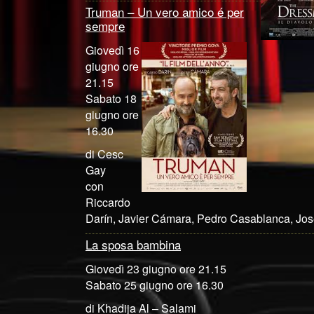
Truman – Un vero amico é per
sempre
Giovedì 16
giugno ore
21.15
Sabato 18
giugno ore
16.30
di Cesc
Gay
con
Riccardo
Darín, Javier Cámara, Pedro Casablanca, Jo
La sposa bambina
Giovedì 23 giugno ore 21.15
Sabato 25 giugno ore 16.30
di Khadija Al – Salami