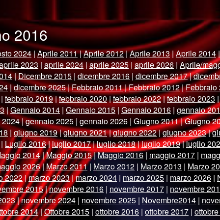
gno 2016
sto 2024
|
Aprile 2011
|
Aprile 2012
|
Aprile 2013
|
Aprile 2014
aprile 2023
|
aprile 2024
|
aprile 2025
|
aprile 2026
|
Aprile/mag
014
|
Dicembre 2015
|
dicembre 2016
|
dicembre 2017
|
dicemb
24
|
dicembre 2025
|
Febbraio 2011
|
Febbraio 2012
|
Febbraio
|
febbraio 2019
|
febbraio 2020
|
febbraio 2022
|
febbraio 2023
13
|
Gennaio 2014
|
Gennaio 2015
|
Gennaio 2016
|
gennaio 20
 2024
|
gennaio 2025
|
gennaio 2026
|
Giugno 2011
|
Giugno 2
18
|
giugno 2019
|
giugno 2021
|
giugno 2022
|
giugno 2023
|
g
|
Luglio 2016
|
luglio 2017
|
luglio 2018
|
luglio 2019
|
luglio 20
aggio 2014
|
Maggio 2015
|
Maggio 2016
|
maggio 2017
|
magg
aggio 2026
|
Marzo 2011
|
Marzo 2012
|
Marzo 2013
|
Marzo 2
o 2022
|
marzo 2023
|
marzo 2024
|
marzo 2025
|
marzo 2026
|
vembre 2015
|
novembre 2016
|
novembre 2017
|
novembre 20
2023
|
novembre 2024
|
novembre 2025
|
Novembre2014
|
nove
ttobre 2014
|
Ottobre 2015
|
ottobre 2016
|
ottobre 2017
|
ottobre