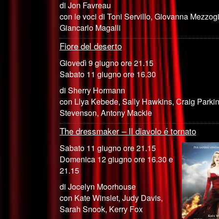
di Jon Favreau
con le voci di Toni Servillo, Giovanna Mezzogi
Giancarlo Magalli
Fiore del deserto
Giovedì 9 giugno ore 21.15
Sabato 11 giugno ore 16.30
di Sherry Hormann
con Llya Kebede, Sally Hawkins, Craig Parkin
Stevenson, Antony Mackie
The dressmaker – Il diavolo é tornato
Sabato 11 giugno ore 21.15
Domenica 12 giugno ore 16.30 e
21.15
di Jocelyn Moorhouse
con Kate Winslet, Judy Davis,
Sarah Snook, Kerry Fox