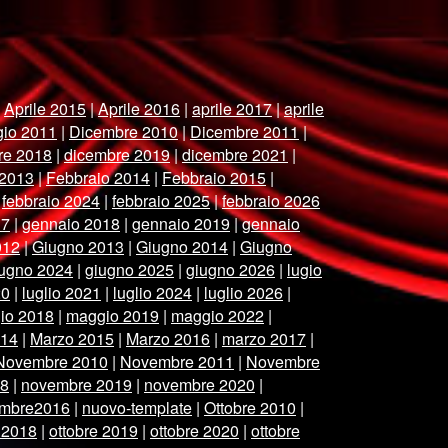
|
Aprile 2015
|
Aprile 2016
|
aprile 2017
|
aprile
gio 2011
|
Dicembre 2010
|
Dicembre 2011
|
re 2018
|
dicembre 2019
|
dicembre 2021
|
 2013
|
Febbraio 2014
|
Febbraio 2015
|
|
febbraio 2024
|
febbraio 2025
|
febbraio 2026
17
|
gennaio 2018
|
gennaio 2019
|
gennaio
012
|
Giugno 2013
|
Giugno 2014
|
Giugno
iugno 2024
|
giugno 2025
|
giugno 2026
|
lugio
20
|
luglio 2021
|
luglio 2024
|
luglio 2026
|
io 2018
|
maggio 2019
|
maggio 2022
|
014
|
Marzo 2015
|
Marzo 2016
|
marzo 2017
|
Novembre 2010
|
Novembre 2011
|
Novembre
18
|
novembre 2019
|
novembre 2020
|
mbre2016
|
nuovo-template
|
Ottobre 2010
|
 2018
|
ottobre 2019
|
ottobre 2020
|
ottobre